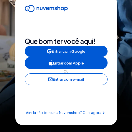
Que bom ter você aqui!
Entrar com Google
Entrar com Apple
ou
Entrar com e-mail
Ainda não tem uma Nuvemshop? Criar agora